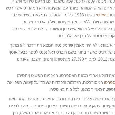
נה. מכונה קטנה להכנת קפה משובח עם מרקם סירופי ועשיר.
י, אולם האיש המזוהה ביותר עם המקינטה הוא המהנדס אשר רכש
נסו
ביאליטי
בשנת 1933. כלומר המקינטה נמצאת בשימוש כבר
ם הוא שהצורה שלה ללא שינוי. המקינטות של ביאלטי נחשבות
ק, הלוגו של ביאלטי הוא איש קטן ומשופם שמצביע כמי שמבקש
קטן מבוססת על הבן של אלפונסו.
אם הייתם שואלים את מר אלפונסו, הוא בוודאי לא היה מאמין שהמקינטה תמצא את דרכה ל 9 מתוך
ים של גיניס כאשר בחור בשם רוברט דאל נכנס לספר כבעל אוסף
המקינטות הגדול בעולם כשהצליח בשנת 2012 לאסוף 27,390 מקינטות!! ואנחנו חשבנו שאנחנו
אה דווקא אחרי מכונת האספרסו. המכניזם הפשוט (יחסית)
ספרסו
המסורבלות, הגדולות והכבדות שעבדו על קיטור, הפכו את
פשטה כאמור כמעט לכל בית באיטליה.
 להכנת קפה אולם רבים התנסו בו והתאכזבו מהטעם המר מאוד
המקינטה עמוק עמוק בפינה חשוכה בארון במטבח שמיועד לכלים
ם והשתמשת בהם בדיוק פעם וחצי. אם אתה אחד מאלה, רוץ