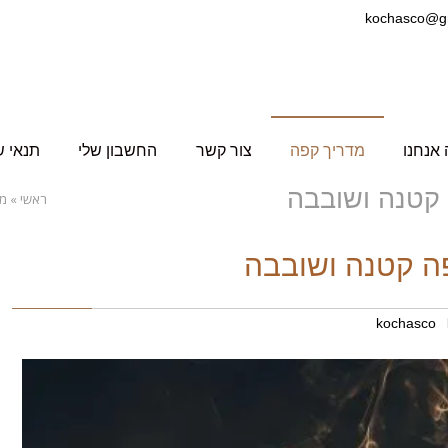
אנחנו
מדריך קפה
צור קשר
החשבון שלי
תנאי ש
קטנה ושובבה
ראשי
»
מד
ה קטנה ושובבה
kochasco