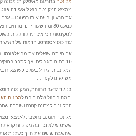
מקינטה
בתרגום מאיטלקית: מכונה קט
ממציא המקינטה הוא לואיגי דה פונט
את הרעיון ורשם אותו כפטנט – אלפו
כמעט 80 ומה שעוד יותר מדהי
למקינטות הכי איכותיות וותיקות בשו
עוד כוס אספרסו. הדמות של האיש ה
10 בתים באיטליה ואף לספר החוק
משוגעים לקפה…
בניגוד לדעה הרווחת, המקינטה הומצ
והמחיר הזול שלה ביחס ל
מכונות הא
המקינטה למכונה קטנה ושובבה שהת
מקינטה אומנם נחשבת לאמצעי מצוין
ששימוש לא נכון בה מפיק וזרקו את 
שחשבת שישנו את חייך כשקנית אות