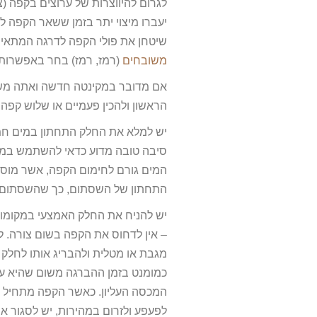
לגרום להיווצרות של ערוצים בקפה (צ'
יעברו מיצוי יתר בזמן ששאר הקפה ל
שיטחן את פולי הקפה לדרגה המתאי
משובחים
(רמז, רמז) בחר באפשרות 
אם מדובר במקינטה חדשה ואתה משת
הראשון ולהכין פעמיים או שלוש קפה
יש למלא את החלק התחתון במים חמי
סיבה טובה מדוע כדאי להשתמש במים
המים גורם לחימום הקפה, אשר מוסי
התחתון של השסתום, כך שהשסתום י
יש להניח את החלק האמצעי במקומו
– אין לדחוס את הקפה בשום צורה. 
מגבת או מטלית ולהבריג אותו לחלק 
כמומנט בזמן ההברגה משום שהיא על
המכסה העליון. כאשר הקפה מתחיל ל
לפעפע ולזרום במהירות, יש לסגור