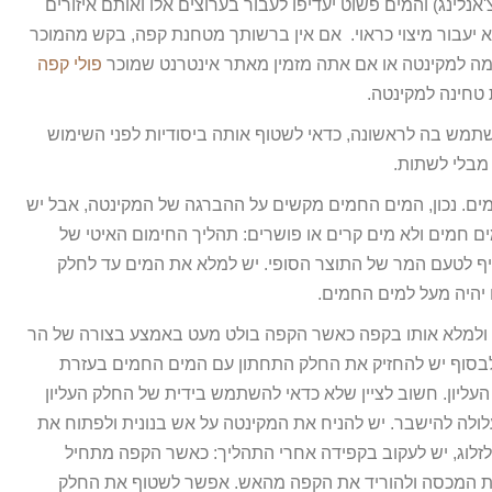
אנלינג) והמים פשוט יעדיפו לעבור בערוצים אלו ואותם איזורים
א יעבור מיצוי כראוי. אם אין ברשותך מטחנת קפה, בקש מהמוכר
מה למקינטה או אם אתה מזמין מאתר אינטרנט שמוכר
פולי קפה
טחינה למקינטה.
מש בה לראשונה, כדאי לשטוף אותה ביסודיות לפני השימוש
 מבלי לשתות.
ם. נכון, המים החמים מקשים על ההברגה של המקינטה, אבל יש
 חמים ולא מים קרים או פושרים: תהליך החימום האיטי של
ף לטעם המר של התוצר הסופי. יש למלא את המים עד לחלק
היה מעל למים החמים.
 ולמלא אותו בקפה כאשר הקפה בולט מעט באמצע בצורה של הר
לבסוף יש להחזיק את החלק התחתון עם המים החמים בעזרת
העליון. חשוב לציין שלא כדאי להשתמש בידית של החלק העליון
ולה להישבר. יש להניח את המקינטה על אש בנונית ולפתוח את
זלוג, יש לעקוב בקפידה אחרי התהליך: כאשר הקפה מתחיל
 את המכסה ולהוריד את הקפה מהאש. אפשר לשטוף את החלק