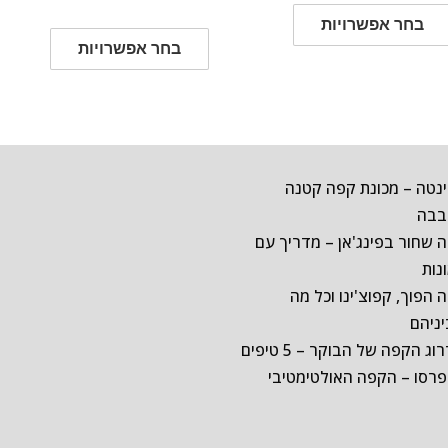
למוצר
מתוך 5
מחירים:
בחר אפשרויות
למוצר
זה
בחר אפשרויות
עד
זה
יש
עד
יש
מספר
מספר
סוגים.
סוגים.
ניתן
ניתן
לבחור
נטה – מכונת קפה קטנה
לבחור
את
בבה
את
האפשרויות
 שחור בפינג'אן – מדריך עם
האפשרוי
בעמוד
נות
בעמוד
המוצר
 הפוך, קפוצ'ינו וכל מה
המוצר
ניהם
ג הקפה של הבוקר – 5 טיפים
רסו – הקפה האולטימטיבי