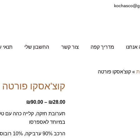
אנחנו
מדריך קפה
צור קשר
החשבון שלי
תנאי ש
ת
»
קוצ'אסקו פורטה
קוצ'אסקו פורטה
טווח
₪
90.00
–
₪
28.00
מחירים:
תערובת חזקה, קלייה כהה עם טע
במיוחד לאספרסו
עד
הרכב 90% ערביקה, 10% רובוסטה.