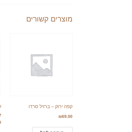
מוצרים קשורים
קפה ירוק – ברזיל סרדו
ק
₪
69.00
ד
0
0
מ