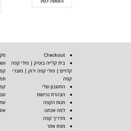
הוספה לסל
Checkout
מקי
בית קלייה בוטיק | פולי קפה
ושו
קלויים | פולי קפה ירוק | מוצרי
קפה
קפה
תמו
החשבון שלי
קפה
הצהרת נגישות
שבי
חנות הקפה
שדרו
למה אנחנו
אספ
מדריך קפה
מפת אתר