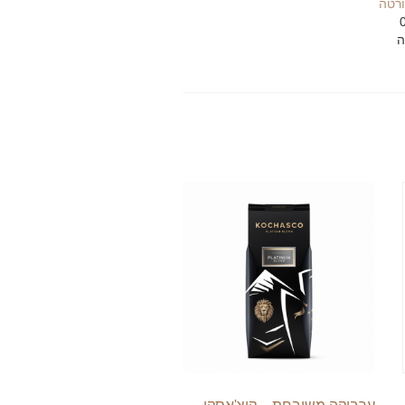
ורטה
ה