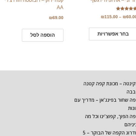
ד זני – אתיופיה ירגשף
קפה ירוק – רובוסטה הודו צ'רי
AA
ורג
טווח
₪
115.00
–
₪
60.0
₪
69.00
5.0
תוך 5
מחירים:
למוצר
בחר אפשרויות
זה
הוספה לסל
עד
יש
מספר
סוגים.
ניתן
לבחור
ינטה – מכונת קפה קטנה
את
בבה
האפשרויות
ה שחור בפינג'אן – מדריך עם
בעמוד
נות
המוצר
ה הפוך, קפוצ'ינו וכל מה
ניהם
שדרוג הקפה של הבוקר – 5