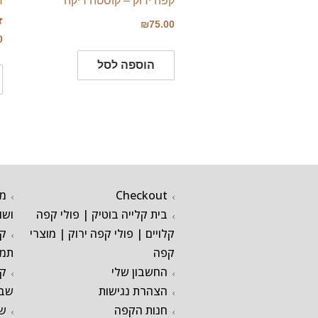
קפה ירוק – קוסטה ריקה
ח
₪
75.00
ד
0
0
מ
הוספה לסל
Checkout
מק
בית קלייה בוטיק | פולי קפה
ושו
קלויים | פולי קפה ירוק | מוצרי
קפ
קפה
תמו
החשבון שלי
קפ
הצהרת נגישות
שבי
חנות הקפה