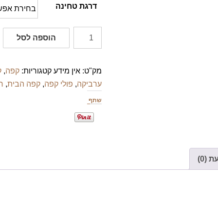
דרגת טחינה
כמות
הוספה לסל
של
קפה
מק"ט:
אין מידע
קטגוריות:
קפה
,
ק
הבית
ערביקה
,
פולי קפה
,
קפה הבית
,
ר
-
סט
שתף
טעימות
ל
5
תערובות
 (0)