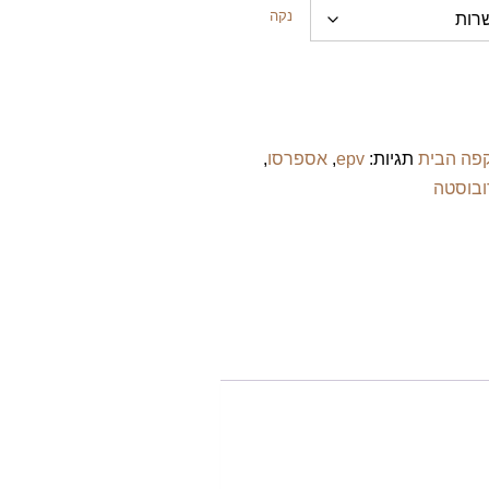
נקה
פה הבית
תגיות:
epv
,
אספרסו
,
ובוסטה